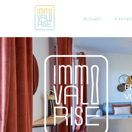
Accueil
A prop
E
V